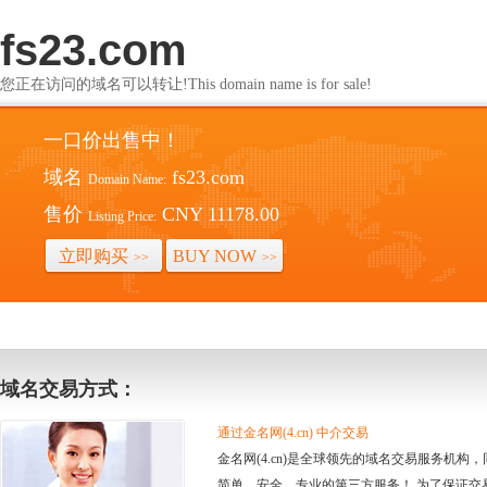
fs23.com
您正在访问的域名可以转让!This domain name is for sale!
一口价出售中！
域名
fs23.com
Domain Name:
售价
CNY 11178.00
Listing Price:
立即购买
BUY NOW
>>
>>
域名交易方式：
通过金名网(4.cn) 中介交易
金名网(4.cn)是全球领先的域名交易服务机
简单、安全、专业的第三方服务！ 为了保证交