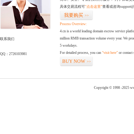
具体交易流程可
“点击这里”
查看或咨询support@
我要购买
>>
Process Overview:
4.cn is a world leading domain escrow service plat
million RMB transaction volume every year. We promi
联系我们
5 workdays.
For detailed process, you can
“visit here”
or contact
QQ：2726103981
BUY NOW
>>
Copyright © 1998 -2025 ww